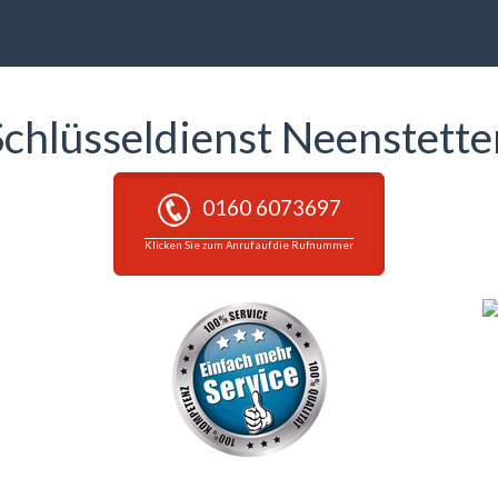
Schlüsseldienst Neenstette
0160 6073697
Klicken Sie zum Anruf auf die Rufnummer