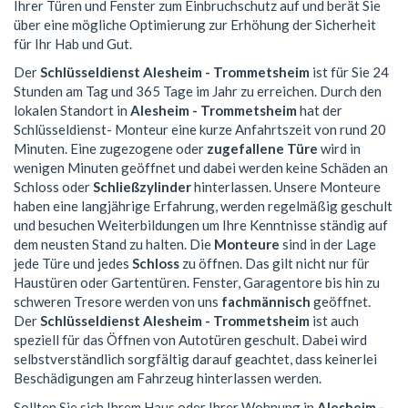
Ihrer Türen und Fenster zum Einbruchschutz auf und berät Sie
über eine mögliche Optimierung zur Erhöhung der Sicherheit
für Ihr Hab und Gut.
Der
Schlüsseldienst Alesheim - Trommetsheim
ist für Sie 24
Stunden am Tag und 365 Tage im Jahr zu erreichen. Durch den
lokalen Standort in
Alesheim - Trommetsheim
hat der
Schlüsseldienst- Monteur eine kurze Anfahrtszeit von rund 20
Minuten. Eine zugezogene oder
zugefallene Türe
wird in
wenigen Minuten geöffnet und dabei werden keine Schäden an
Schloss oder
Schließzylinder
hinterlassen. Unsere Monteure
haben eine langjährige Erfahrung, werden regelmäßig geschult
und besuchen Weiterbildungen um Ihre Kenntnisse ständig auf
dem neusten Stand zu halten. Die
Monteure
sind in der Lage
jede Türe und jedes
Schloss
zu öffnen. Das gilt nicht nur für
Haustüren oder Gartentüren. Fenster, Garagentore bis hin zu
schweren Tresore werden von uns
fachmännisch
geöffnet.
Der
Schlüsseldienst Alesheim - Trommetsheim
ist auch
speziell für das Öffnen von Autotüren geschult. Dabei wird
selbstverständlich sorgfältig darauf geachtet, dass keinerlei
Beschädigungen am Fahrzeug hinterlassen werden.
Sollten Sie sich Ihrem Haus oder Ihrer Wohnung in
Alesheim -