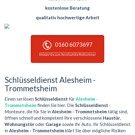
kostenlose Beratung
qualitativ hochwertige Arbeit
0160 6073697
Klicken Sie zum Anruf auf die Rufnummer
Schlüsseldienst Alesheim -
Trommetsheim
Einen seriösen
Schlüsseldienst
für
Alesheim -
Trommetsheim
finden Sie hier. Die
Schlüsseldienst
-
Monteure, die für Sie in
Alesheim - Trommetsheim
tätig sind,
öffnen schnell und kompetent Ihre verschlossene
Haustür
,
Wohnungstür
oder
Garage
sowie Ihr Auto. Ihr Schlüsseldienst
in
Alesheim - Trommetsheim
klärt Sie über mögliche Risiken