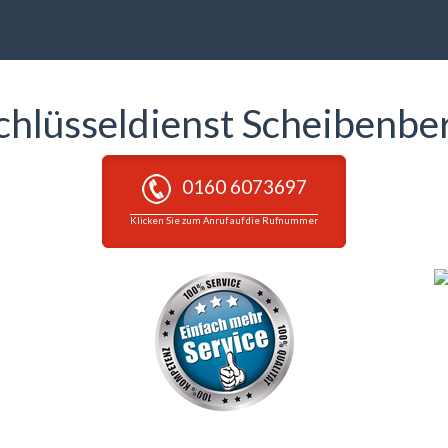
chlüsseldienst Scheibenbe
0160 6073697
Klicken Sie zum Anruf auf die Rufnummer