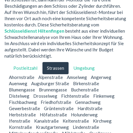
Beschädigungen an dem Schloss oder Zylinder durchführen.
Auf Ihren Wunsch hin, führt der Schlüsseldienst-Monteur bei
Ihnen vor Ort auch noch eine kompetente Sicherheitsberatung
kostenlos durch. Diese Sicherheitsberatung vom
Schlüsseldienst Hiltenfingen
besteht aus einer individuellen
Schwachstellenanalyse von Ihrem Haus oder Ihrer Wohnung.
Im Anschluss wird ein individuelles Sicherheitskonzept für Sie
aufgestellt. Dabei werden Ihre Wünsche und Ihr Budget
natürlich berücksichtigt.
Postleitzahl
Strassen
Umgebung
Ahornstraße
Alpenstraße
Amselweg
Angerweg
Auenweg
Augsburger Straße
Birkenstraße
Blumengasse
Brunnengasse
Buchenstraße
Distelweg
Drosselweg
Fichtenstraße
Finkenweg
Fischbachweg
Friedhofstraße
Gennachweg
Gewerbestraße
Grüntenstraße
Hardtstraße
Herbststraße
Höfatsstraße
Holunderweg
Ifenstraße
Kanalstraße
Keltenstraße
Kirchweg
Kornstraße
Krautgartenweg
Lindenstraße