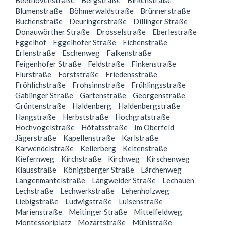
Beethovenstraße
Bergstraße
Birkenstraße
Blumenstraße
Böhmerwaldstraße
Brünnerstraße
Buchenstraße
Deuringerstraße
Dillinger Straße
Donauwörther Straße
Drosselstraße
Eberlestraße
Eggelhof
Eggelhofer Straße
Eichenstraße
Erlenstraße
Eschenweg
Falkenstraße
Feigenhofer Straße
Feldstraße
Finkenstraße
Flurstraße
Forststraße
Friedensstraße
Fröhlichstraße
Frohsinnstraße
Frühlingsstraße
Gablinger Straße
Gartenstraße
Georgenstraße
Grüntenstraße
Haldenberg
Haldenbergstraße
Hangstraße
Herbststraße
Hochgratstraße
Hochvogelstraße
Höfatsstraße
Im Oberfeld
Jägerstraße
Kapellenstraße
Karlstraße
Karwendelstraße
Kellerberg
Keltenstraße
Kiefernweg
Kirchstraße
Kirchweg
Kirschenweg
Klausstraße
Königsberger Straße
Lärchenweg
Langenmantelstraße
Langweider Straße
Lechauen
Lechstraße
Lechwerkstraße
Lehenholzweg
Liebigstraße
Ludwigstraße
Luisenstraße
Marienstraße
Meitinger Straße
Mittelfeldweg
Montessoriplatz
Mozartstraße
Mühlstraße