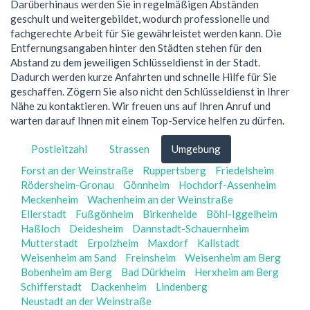
Darüberhinaus werden Sie in regelmäßigen Abständen
geschult und weitergebildet, wodurch professionelle und
fachgerechte Arbeit für Sie gewährleistet werden kann. Die
Entfernungsangaben hinter den Städten stehen für den
Abstand zu dem jeweiligen Schlüsseldienst in der Stadt.
Dadurch werden kurze Anfahrten und schnelle Hilfe für Sie
geschaffen. Zögern Sie also nicht den Schlüsseldienst in Ihrer
Nähe zu kontaktieren. Wir freuen uns auf Ihren Anruf und
warten darauf Ihnen mit einem Top-Service helfen zu dürfen.
Postleitzahl
Strassen
Umgebung
Forst an der Weinstraße
Ruppertsberg
Friedelsheim
Rödersheim-Gronau
Gönnheim
Hochdorf-Assenheim
Meckenheim
Wachenheim an der Weinstraße
Ellerstadt
Fußgönheim
Birkenheide
Böhl-Iggelheim
Haßloch
Deidesheim
Dannstadt-Schauernheim
Mutterstadt
Erpolzheim
Maxdorf
Kallstadt
Weisenheim am Sand
Freinsheim
Weisenheim am Berg
Bobenheim am Berg
Bad Dürkheim
Herxheim am Berg
Schifferstadt
Dackenheim
Lindenberg
Neustadt an der Weinstraße