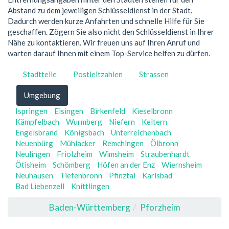
Abstand zu dem jeweiligen Schlüsseldienst in der Stadt.
Dadurch werden kurze Anfahrten und schnelle Hilfe für Sie
geschaffen. Zögern Sie also nicht den Schlüsseldienst in Ihrer
Nähe zu kontaktieren. Wir freuen uns auf Ihren Anruf und
warten darauf Ihnen mit einem Top-Service helfen zu dürfen.
Stadtteile
Postleitzahlen
Strassen
Umgebung
Ispringen
Eisingen
Birkenfeld
Kieselbronn
Kämpfelbach
Wurmberg
Niefern
Keltern
Engelsbrand
Königsbach
Unterreichenbach
Neuenbürg
Mühlacker
Remchingen
Ölbronn
Neulingen
Friolzheim
Wimsheim
Straubenhardt
Ötisheim
Schömberg
Höfen an der Enz
Wiernsheim
Neuhausen
Tiefenbronn
Pfinztal
Karlsbad
Bad Liebenzell
Knittlingen
Baden-Württemberg
Pforzheim