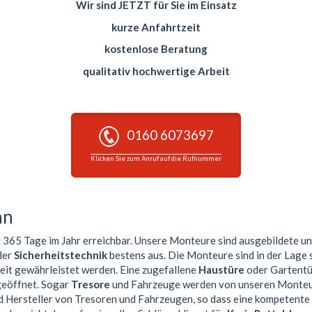
Wir sind JETZT für Sie im Einsatz
kurze Anfahrtzeit
kostenlose Beratung
qualitativ hochwertige Arbeit
0160 6073697
Klicken Sie zum Anruf auf die Rufnummer
nn
365 Tage im Jahr erreichbar. Unsere Monteure sind ausgebildete u
der
Sicherheitstechnik
bestens aus. Die Monteure sind in der Lage 
beit gewährleistet werden. Eine zugefallene
Haustüre
oder Gartentür
geöffnet. Sogar
Tresore
und Fahrzeuge werden von unseren Monteure
d Hersteller von Tresoren und Fahrzeugen, so dass eine kompetent