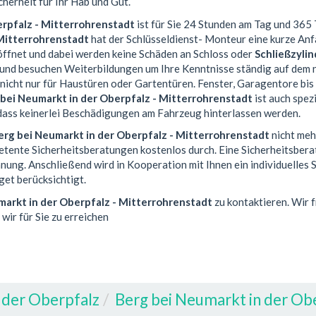
herheit für Ihr Hab und Gut.
erpfalz - Mitterrohrenstadt
ist für Sie 24 Stunden am Tag und 365 
 Mitterrohrenstadt
hat der Schlüsseldienst- Monteur eine kurze An
ffnet und dabei werden keine Schäden an Schloss oder
Schließzylin
und besuchen Weiterbildungen um Ihre Kenntnisse ständig auf dem n
 nicht nur für Haustüren oder Gartentüren. Fenster, Garagentore bi
 bei Neumarkt in der Oberpfalz - Mitterrohrenstadt
ist auch spez
 dass keinerlei Beschädigungen am Fahrzeug hinterlassen werden.
erg bei Neumarkt in der Oberpfalz - Mitterrohrenstadt
nicht meh
petente Sicherheitsberatungen kostenlos durch. Eine Sicherheitsber
ng. Anschließend wird in Kooperation mit Ihnen ein individuelles S
get berücksichtigt.
markt in der Oberpfalz - Mitterrohrenstadt
zu kontaktieren. Wir 
wir für Sie zu erreichen
 der Oberpfalz
Berg bei Neumarkt in der Ob