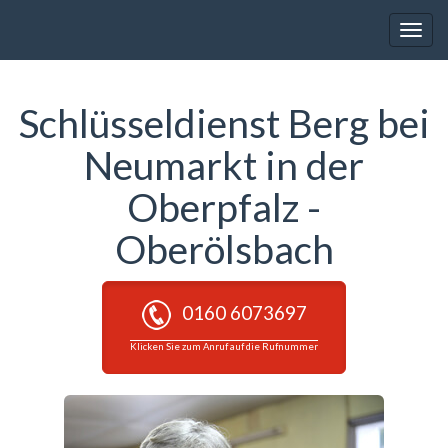
Toggle
naviga
Schlüsseldienst Berg bei
Neumarkt in der
Oberpfalz -
Oberölsbach
0160 6073697
Klicken Sie zum Anruf auf die Rufnummer