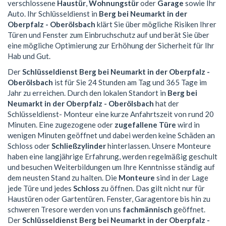
verschlossene
Haustür
,
Wohnungstür
oder
Garage
sowie Ihr
Auto. Ihr Schlüsseldienst in
Berg bei Neumarkt in der
Oberpfalz - Oberölsbach
klärt Sie über mögliche Risiken Ihrer
Türen und Fenster zum Einbruchschutz auf und berät Sie über
eine mögliche Optimierung zur Erhöhung der Sicherheit für Ihr
Hab und Gut.
Der
Schlüsseldienst Berg bei Neumarkt in der Oberpfalz -
Oberölsbach
ist für Sie 24 Stunden am Tag und 365 Tage im
Jahr zu erreichen. Durch den lokalen Standort in
Berg bei
Neumarkt in der Oberpfalz - Oberölsbach
hat der
Schlüsseldienst- Monteur eine kurze Anfahrtszeit von rund 20
Minuten. Eine zugezogene oder
zugefallene Türe
wird in
wenigen Minuten geöffnet und dabei werden keine Schäden an
Schloss oder
Schließzylinder
hinterlassen. Unsere Monteure
haben eine langjährige Erfahrung, werden regelmäßig geschult
und besuchen Weiterbildungen um Ihre Kenntnisse ständig auf
dem neusten Stand zu halten. Die
Monteure
sind in der Lage
jede Türe und jedes
Schloss
zu öffnen. Das gilt nicht nur für
Haustüren oder Gartentüren. Fenster, Garagentore bis hin zu
schweren Tresore werden von uns
fachmännisch
geöffnet.
Der
Schlüsseldienst Berg bei Neumarkt in der Oberpfalz -