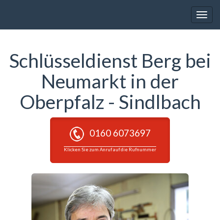
Toggle
naviga
Schlüsseldienst Berg bei
Neumarkt in der
Oberpfalz - Sindlbach
0160 6073697
Klicken Sie zum Anruf auf die Rufnummer