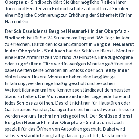
Oberpfalz - Sindlbach
klärt Sie über mögliche Risiken Ihrer
Türen und Fenster zum Einbruchschutz auf und berät Sie über
eine mögliche Optimierung zur Erhöhung der Sicherheit für Ihr
Hab und Gut.
Der
Schlüsseldienst Berg bei Neumarkt in der Oberpfalz -
Sindlbach
ist für Sie 24 Stunden am Tag und 365 Tage im Jahr
zu erreichen. Durch den lokalen Standort in
Berg bei Neumarkt
in der Oberpfalz - Sindlbach
hat der Schlüsseldienst- Monteur
eine kurze Anfahrtszeit von rund 20 Minuten. Eine zugezogene
oder
zugefallene Türe
wird in wenigen Minuten geöffnet und
dabei werden keine Schäden an Schloss oder
Schließzylinder
hinterlassen. Unsere Monteure haben eine langjährige
Erfahrung, werden regelmäßig geschult und besuchen
Weiterbildungen um Ihre Kenntnisse ständig auf dem neusten
Stand zu halten. Die
Monteure
sind in der Lage jede Türe und
jedes
Schloss
zu öffnen. Das gilt nicht nur für Haustüren oder
Gartentüren. Fenster, Garagentore bis hin zu schweren Tresore
werden von uns
fachmännisch
geöffnet. Der
Schlüsseldienst
Berg bei Neumarkt in der Oberpfalz - Sindlbach
ist auch
speziell für das Öffnen von Autotüren geschult. Dabei wird
selbstverständlich sorgfältig darauf geachtet, dass keinerlei