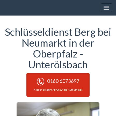
Toggle
naviga
Schlüsseldienst Berg bei
Neumarkt in der
Oberpfalz -
Unterölsbach
0160 6073697
Klicken Sie zum Anruf auf die Rufnummer