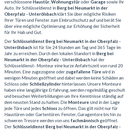
verschlossene
Haustür
,
Wohnungstür
oder
Garage
sowie Ihr
Auto. Ihr Schlüsseldienst in
Berg bei Neumarkt in der
Oberpfalz - Unterölsbach
klärt Sie über mögliche Risiken
Ihrer Türen und Fenster zum Einbruchschutz auf und berät Sie
über eine mögliche Optimierung zur Erhöhung der Sicherheit
für Ihr Hab und Gut.
Der
Schlüsseldienst Berg bei Neumarkt in der Oberpfalz -
Unterölsbach
ist für Sie 24 Stunden am Tag und 365 Tage im
Jahr zu erreichen. Durch den lokalen Standort in
Berg bei
Neumarkt in der Oberpfalz - Unterölsbach
hat der
Schlüsseldienst- Monteur eine kurze Anfahrtszeit von rund 20
Minuten. Eine zugezogene oder
zugefallene Türe
wird in
wenigen Minuten geöffnet und dabei werden keine Schäden an
Schloss oder
Schließzylinder
hinterlassen. Unsere Monteure
haben eine langjährige Erfahrung, werden regelmäßig geschult
und besuchen Weiterbildungen um Ihre Kenntnisse ständig auf
dem neusten Stand zu halten. Die
Monteure
sind in der Lage
jede Türe und jedes
Schloss
zu öffnen. Das gilt nicht nur für
Haustüren oder Gartentüren. Fenster, Garagentore bis hin zu
schweren Tresore werden von uns
fachmännisch
geöffnet.
Der
Schlüsseldienst Berg bei Neumarkt in der Oberpfalz -