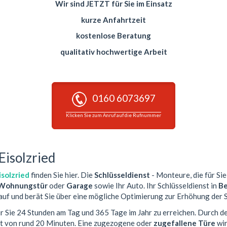
Wir sind JETZT für Sie im Einsatz
kurze Anfahrtzeit
kostenlose Beratung
qualitativ hochwertige Arbeit
0160 6073697
Klicken Sie zum Anruf auf die Rufnummer
Eisolzried
isolzried
finden Sie hier. Die
Schlüsseldienst
- Monteure, die für Sie
Wohnungstür
oder
Garage
sowie Ihr Auto. Ihr Schlüsseldienst in
Be
auf und berät Sie über eine mögliche Optimierung zur Erhöhung der S
ür Sie 24 Stunden am Tag und 365 Tage im Jahr zu erreichen. Durch d
it von rund 20 Minuten. Eine zugezogene oder
zugefallene Türe
wir