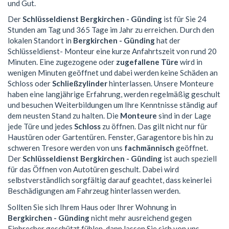
und Gut.
Der
Schlüsseldienst Bergkirchen - Günding
ist für Sie 24
Stunden am Tag und 365 Tage im Jahr zu erreichen. Durch den
lokalen Standort in
Bergkirchen - Günding
hat der
Schlüsseldienst- Monteur eine kurze Anfahrtszeit von rund 20
Minuten. Eine zugezogene oder
zugefallene Türe
wird in
wenigen Minuten geöffnet und dabei werden keine Schäden an
Schloss oder
Schließzylinder
hinterlassen. Unsere Monteure
haben eine langjährige Erfahrung, werden regelmäßig geschult
und besuchen Weiterbildungen um Ihre Kenntnisse ständig auf
dem neusten Stand zu halten. Die
Monteure
sind in der Lage
jede Türe und jedes
Schloss
zu öffnen. Das gilt nicht nur für
Haustüren oder Gartentüren. Fenster, Garagentore bis hin zu
schweren Tresore werden von uns
fachmännisch
geöffnet.
Der
Schlüsseldienst Bergkirchen - Günding
ist auch speziell
für das Öffnen von Autotüren geschult. Dabei wird
selbstverständlich sorgfältig darauf geachtet, dass keinerlei
Beschädigungen am Fahrzeug hinterlassen werden.
Sollten Sie sich Ihrem Haus oder Ihrer Wohnung in
Bergkirchen - Günding
nicht mehr ausreichend gegen
Einbrecher geschützt fühlen, dann lassen Sie sich von uns