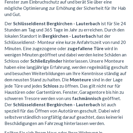
Fenster zum Einbruchschutz auf und berät Sie über eine
mögliche Optimierung zur Erhöhung der Sicherheit für Ihr Hab
und Gut.
Der
Schlüsseldienst Bergkirchen - Lauterbach
ist für Sie 24
Stunden am Tag und 365 Tage im Jahr zu erreichen. Durch den
lokalen Standort in
Bergkirchen - Lauterbach
hat der
Schlüsseldienst- Monteur eine kurze Anfahrtszeit von rund 20
Minuten. Eine zugezogene oder
zugefallene Türe
wird in
wenigen Minuten geöffnet und dabei werden keine Schäden an
Schloss oder
Schließzylinder
hinterlassen. Unsere Monteure
haben eine langjährige Erfahrung, werden regelmäßig geschult
und besuchen Weiterbildungen um Ihre Kenntnisse ständig auf
dem neusten Stand zu halten. Die
Monteure
sind in der Lage
jede Türe und jedes
Schloss
zu öffnen. Das gilt nicht nur für
Haustüren oder Gartentüren. Fenster, Garagentore bis hin zu
schweren Tresore werden von uns
fachmännisch
geöffnet.
Der
Schlüsseldienst Bergkirchen - Lauterbach
ist auch
speziell für das Öffnen von Autotüren geschult. Dabei wird
selbstverständlich sorgfältig darauf geachtet, dass keinerlei
Beschädigungen am Fahrzeug hinterlassen werden.
Sollten Sie sich Ihrem Haus oder Ihrer Wohnung in