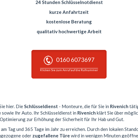
24 Stunden Schlüsselnotdienst
kurze Anfahrtzeit
kostenlose Beratung
qualitativ hochwertige Arbeit
0160 6073697
Klicken Sie zum Anruf auf die Rufnummer
Sie hier. Die
Schlüsseldienst
- Monteure, die für Sie in
Rivenich
täti
e
sowie Ihr Auto. Ihr Schlüsseldienst in
Rivenich
klärt Sie über mögli
 Optimierung zur Erhöhung der Sicherheit für Ihr Hab und Gut.
n am Tag und 365 Tage im Jahr zu erreichen. Durch den lokalen Stando
 zugezogene oder
zugefallene Türe
wird in wenigen Minuten geöffne