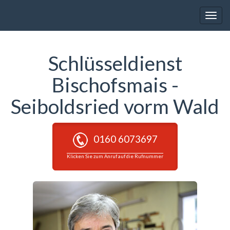
Toggle
naviga
Schlüsseldienst
Bischofsmais -
Seiboldsried vorm Wald
0160 6073697
Klicken Sie zum Anruf auf die Rufnummer