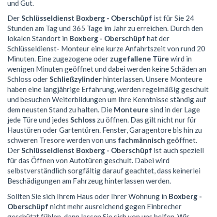
und Gut.
Der
Schlüsseldienst Boxberg - Oberschüpf
ist für Sie 24
Stunden am Tag und 365 Tage im Jahr zu erreichen. Durch den
lokalen Standort in
Boxberg - Oberschüpf
hat der
Schlüsseldienst- Monteur eine kurze Anfahrtszeit von rund 20
Minuten. Eine zugezogene oder
zugefallene Türe
wird in
wenigen Minuten geöffnet und dabei werden keine Schäden an
Schloss oder
Schließzylinder
hinterlassen. Unsere Monteure
haben eine langjährige Erfahrung, werden regelmäßig geschult
und besuchen Weiterbildungen um Ihre Kenntnisse ständig auf
dem neusten Stand zu halten. Die
Monteure
sind in der Lage
jede Türe und jedes
Schloss
zu öffnen. Das gilt nicht nur für
Haustüren oder Gartentüren. Fenster, Garagentore bis hin zu
schweren Tresore werden von uns
fachmännisch
geöffnet.
Der
Schlüsseldienst Boxberg - Oberschüpf
ist auch speziell
für das Öffnen von Autotüren geschult. Dabei wird
selbstverständlich sorgfältig darauf geachtet, dass keinerlei
Beschädigungen am Fahrzeug hinterlassen werden.
Sollten Sie sich Ihrem Haus oder Ihrer Wohnung in
Boxberg -
Oberschüpf
nicht mehr ausreichend gegen Einbrecher
geschützt fühlen, dann lassen Sie sich von uns helfen. Wir