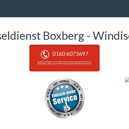
seldienst Boxberg - Windi
0160 6073697
Klicken Sie zum Anruf auf die Rufnummer