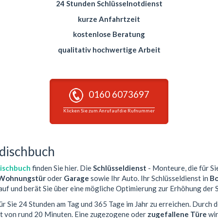
24 Stunden Schlüsselnotdienst
kurze Anfahrtzeit
kostenlose Beratung
qualitativ hochwertige Arbeit
0160 6073697
Klicken Sie zum Anruf auf die Rufnummer
ndischbuch
dischbuch
finden Sie hier. Die
Schlüsseldienst
- Monteure, die für Si
Wohnungstür
oder
Garage
sowie Ihr Auto. Ihr Schlüsseldienst in
Bo
auf und berät Sie über eine mögliche Optimierung zur Erhöhung der S
für Sie 24 Stunden am Tag und 365 Tage im Jahr zu erreichen. Durch d
it von rund 20 Minuten. Eine zugezogene oder
zugefallene Türe
wir