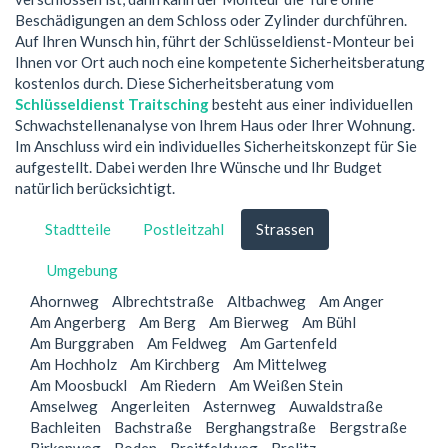
Beschädigungen an dem Schloss oder Zylinder durchführen.
Auf Ihren Wunsch hin, führt der Schlüsseldienst-Monteur bei
Ihnen vor Ort auch noch eine kompetente Sicherheitsberatung
kostenlos durch. Diese Sicherheitsberatung vom
Schlüsseldienst Traitsching
besteht aus einer individuellen
Schwachstellenanalyse von Ihrem Haus oder Ihrer Wohnung.
Im Anschluss wird ein individuelles Sicherheitskonzept für Sie
aufgestellt. Dabei werden Ihre Wünsche und Ihr Budget
natürlich berücksichtigt.
Stadtteile
Postleitzahl
Strassen
Umgebung
Ahornweg
Albrechtstraße
Altbachweg
Am Anger
Am Angerberg
Am Berg
Am Bierweg
Am Bühl
Am Burggraben
Am Feldweg
Am Gartenfeld
Am Hochholz
Am Kirchberg
Am Mittelweg
Am Moosbuckl
Am Riedern
Am Weißen Stein
Amselweg
Angerleiten
Asternweg
Auwaldstraße
Bachleiten
Bachstraße
Berghangstraße
Bergstraße