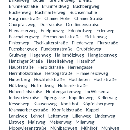
Birkenweg
Boden
Breitfeldweg
Brelitz
Brunnenstraße
Brunnfeldweg
Buchbergweg
Buchenweg
Buchmarterweg
Büchsenmühle
Burgfriedstraße
Chamer Höhe
Chamer Straße
Churpfalzweg
Dorfstraße
Dreilindenstraße
Ebenackerweg
Edelgauweg
Edenhofweg
Erlenweg
Faschabergweg
Ferchenbachstraße
Fichtenweg
Finkenweg
Fischkalterstraße
Fliederweg
Flurstraße
Fuchsbergweg
Fundbergstraße
Grubfeldweg
Grubweg
Hagenweg
Hallerhölzlweg
Hangäckerweg
Hanzinger Straße
Haselfeldweg
Haselhof
Hauptstraße
Heroldstraße
Herrengasse
Herrnholzstraße
Herzogstraße
Himmelreichweg
Hinterberg
Hochfeldstraße
Hochleiten
Hochstraße
Hölzlweg
Hoffeldweg
Hofmarkstraße
Hohenriedstraße
Hopfengartenweg
Im Wiesental
Industriestraße
Jägergasse
Kapellenweg
Kellerweg
Kesselweg
Klausenweg
Knotthof
Köpfelsbergweg
Krammerbergstraße
Kronfeldstraße
Kuppel
Lanzlweg
Lehhof
Leitenweg
Lilienweg
Lindenweg
Listweg
Maisweg
Meisenweg
Milanweg
Mooswiesenstraße
Mühlbachweg
Mühlhof
Mühlweg