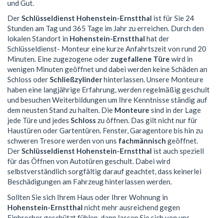
und Gut.
Der
Schlüsseldienst Hohenstein-Ernstthal
ist für Sie 24
Stunden am Tag und 365 Tage im Jahr zu erreichen. Durch den
lokalen Standort in
Hohenstein-Ernstthal
hat der
Schlüsseldienst- Monteur eine kurze Anfahrtszeit von rund 20
Minuten. Eine zugezogene oder
zugefallene Türe
wird in
wenigen Minuten geöffnet und dabei werden keine Schäden an
Schloss oder
Schließzylinder
hinterlassen. Unsere Monteure
haben eine langjährige Erfahrung, werden regelmäßig geschult
und besuchen Weiterbildungen um Ihre Kenntnisse ständig auf
dem neusten Stand zu halten. Die
Monteure
sind in der Lage
jede Türe und jedes
Schloss
zu öffnen. Das gilt nicht nur für
Haustüren oder Gartentüren. Fenster, Garagentore bis hin zu
schweren Tresore werden von uns
fachmännisch
geöffnet.
Der
Schlüsseldienst Hohenstein-Ernstthal
ist auch speziell
für das Öffnen von Autotüren geschult. Dabei wird
selbstverständlich sorgfältig darauf geachtet, dass keinerlei
Beschädigungen am Fahrzeug hinterlassen werden.
Sollten Sie sich Ihrem Haus oder Ihrer Wohnung in
Hohenstein-Ernstthal
nicht mehr ausreichend gegen
Einbrecher geschützt fühlen, dann lassen Sie sich von uns