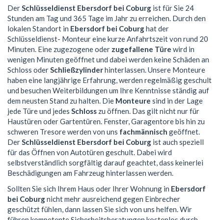
Der
Schlüsseldienst Ebersdorf bei Coburg
ist für Sie 24
Stunden am Tag und 365 Tage im Jahr zu erreichen. Durch den
lokalen Standort in
Ebersdorf bei Coburg
hat der
Schlüsseldienst- Monteur eine kurze Anfahrtszeit von rund 20
Minuten. Eine zugezogene oder
zugefallene Türe
wird in
wenigen Minuten geöffnet und dabei werden keine Schäden an
Schloss oder
Schließzylinder
hinterlassen. Unsere Monteure
haben eine langjährige Erfahrung, werden regelmäßig geschult
und besuchen Weiterbildungen um Ihre Kenntnisse ständig auf
dem neusten Stand zu halten. Die
Monteure
sind in der Lage
jede Türe und jedes
Schloss
zu öffnen. Das gilt nicht nur für
Haustüren oder Gartentüren. Fenster, Garagentore bis hin zu
schweren Tresore werden von uns
fachmännisch
geöffnet.
Der
Schlüsseldienst Ebersdorf bei Coburg
ist auch speziell
für das Öffnen von Autotüren geschult. Dabei wird
selbstverständlich sorgfältig darauf geachtet, dass keinerlei
Beschädigungen am Fahrzeug hinterlassen werden.
Sollten Sie sich Ihrem Haus oder Ihrer Wohnung in
Ebersdorf
bei Coburg
nicht mehr ausreichend gegen Einbrecher
geschützt fühlen, dann lassen Sie sich von uns helfen. Wir
führen kompetente Sicherheitsberatungen kostenlos durch.