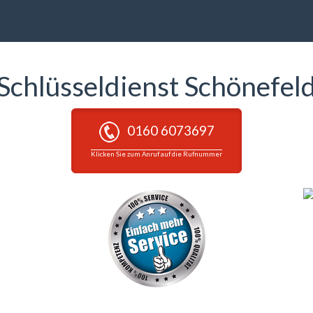
Schlüsseldienst Schönefel
0160 6073697
Klicken Sie zum Anruf auf die Rufnummer