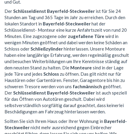
und Gut.
Der
Schlüsseldienst Bayerfeld-Steckweiler
ist für Sie 24
Stunden am Tag und 365 Tage im Jahr zu erreichen. Durch den
lokalen Standort in
Bayerfeld-Steckweiler
hat der
Schlüsseldienst- Monteur eine kurze Anfahrtszeit von rund 20
Minuten. Eine zugezogene oder
zugefallene Türe
wird in
wenigen Minuten geöffnet und dabei werden keine Schäden an
Schloss oder
Schließzylinder
hinterlassen. Unsere Monteure
haben eine langjährige Erfahrung, werden regelmäßig geschult
und besuchen Weiterbildungen um Ihre Kenntnisse ständig auf
dem neusten Stand zu halten. Die
Monteure
sind in der Lage
jede Türe und jedes
Schloss
zu öffnen. Das gilt nicht nur für
Haustüren oder Gartentüren. Fenster, Garagentore bis hin zu
schweren Tresore werden von uns
fachmännisch
geöffnet.
Der
Schlüsseldienst Bayerfeld-Steckweiler
ist auch speziell
für das Öffnen von Autotüren geschult. Dabei wird
selbstverständlich sorgfältig darauf geachtet, dass keinerlei
Beschädigungen am Fahrzeug hinterlassen werden.
Sollten Sie sich Ihrem Haus oder Ihrer Wohnung in
Bayerfeld-
Steckweiler
nicht mehr ausreichend gegen Einbrecher
geschützt fühlen, dann lassen Sie sich von uns helfen. Wir