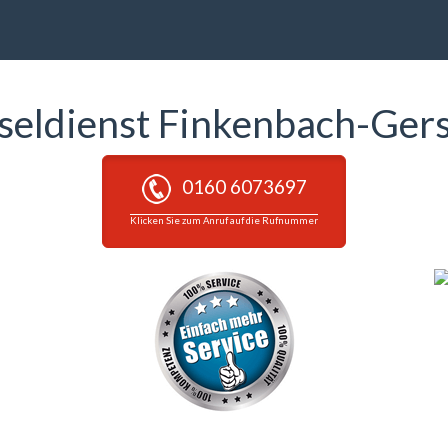
seldienst Finkenbach-Ger
0160 6073697
Klicken Sie zum Anruf auf die Rufnummer