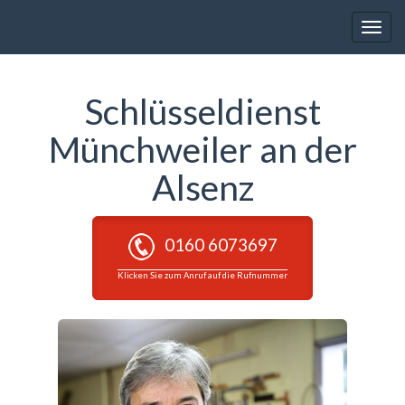
Toggle
naviga
Schlüsseldienst
Münchweiler an der
Alsenz
0160 6073697
Klicken Sie zum Anruf auf die Rufnummer