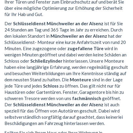
Ihrer Türen und Fenster zum Einbruchschutz auf und berät Sie
über eine mögliche Optimierung zur Erhöhung der Sicherheit
für Ihr Hab und Gut.
Der
Schlüsseldienst Münchweiler an der Alsenz
ist für Sie
24 Stunden am Tag und 365 Tage im Jahr zu erreichen. Durch
den lokalen Standort in
Münchweiler an der Alsenz
hat der
Schlüsseldienst- Monteur eine kurze Anfahrtszeit von rund 20
Minuten. Eine zugezogene oder
zugefallene Türe
wird in
wenigen Minuten geöffnet und dabei werden keine Schäden an
Schloss oder
Schließzylinder
hinterlassen. Unsere Monteure
haben eine langjährige Erfahrung, werden regelmäßig geschult
und besuchen Weiterbildungen um Ihre Kenntnisse ständig auf
dem neusten Stand zu halten. Die
Monteure
sind in der Lage
jede Türe und jedes
Schloss
zu öffnen. Das gilt nicht nur für
Haustüren oder Gartentüren. Fenster, Garagentore bis hin zu
schweren Tresore werden von uns
fachmännisch
geöffnet.
Der
Schlüsseldienst Münchweiler an der Alsenz
ist auch
speziell für das Öffnen von Autotüren geschult. Dabei wird
selbstverständlich sorgfältig darauf geachtet, dass keinerlei
Beschädigungen am Fahrzeug hinterlassen werden.
Sollten Sie sich Ihrem Haus oder Ihrer Wohnung in