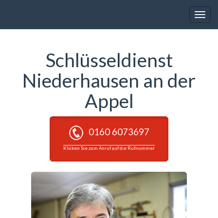
Toggle
naviga
Schlüsseldienst
Niederhausen an der
Appel
0160 6073697
Klicken Sie zum Anruf auf die Rufnummer