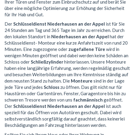
Ihrer Türen und Fenster zum Einbruchschutz auf und berät Sie
über eine mögliche Optimierung zur Erhöhung der Sicherheit
für Ihr Hab und Gut.
Der
Schlüsseldienst Niederhausen an der Appel
ist für Sie
24 Stunden am Tag und 365 Tage im Jahr zu erreichen. Durch
den lokalen Standort in
Niederhausen an der Appel
hat der
Schlüsseldienst- Monteur eine kurze Anfahrtszeit von rund 20
Minuten. Eine zugezogene oder
zugefallene Türe
wird in
wenigen Minuten geöffnet und dabei werden keine Schäden an
Schloss oder
Schließzylinder
hinterlassen. Unsere Monteure
haben eine langjährige Erfahrung, werden regelmäßig geschult
und besuchen Weiterbildungen um Ihre Kenntnisse ständig auf
dem neusten Stand zu halten. Die
Monteure
sind in der Lage
jede Türe und jedes
Schloss
zu öffnen. Das gilt nicht nur für
Haustüren oder Gartentüren. Fenster, Garagentore bis hin zu
schweren Tresore werden von uns
fachmännisch
geöffnet.
Der
Schlüsseldienst Niederhausen an der Appel
ist auch
speziell für das Öffnen von Autotüren geschult. Dabei wird
selbstverständlich sorgfältig darauf geachtet, dass keinerlei
Beschädigungen am Fahrzeug hinterlassen werden.
Sollten Sie sich Ihrem Haus oder Ihrer Wohnung in