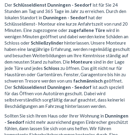
Der
Schlüsseldienst Dunningen - Seedorf
ist für Sie 24
Stunden am Tag und 365 Tage im Jahr zu erreichen. Durch den
lokalen Standort in
Dunningen - Seedorf
hat der
Schlüsseldienst- Monteur eine kurze Anfahrtszeit von rund 20
Minuten. Eine zugezogene oder
zugefallene Türe
wird in
wenigen Minuten geöffnet und dabei werden keine Schäden an
Schloss oder
Schließzylinder
hinterlassen. Unsere Monteure
haben eine langjährige Erfahrung, werden regelmäßig geschult
und besuchen Weiterbildungen um Ihre Kenntnisse ständig auf
dem neusten Stand zu halten. Die
Monteure
sind in der Lage
jede Türe und jedes
Schloss
zu öffnen. Das gilt nicht nur für
Haustüren oder Gartentüren. Fenster, Garagentore bis hin zu
schweren Tresore werden von uns
fachmännisch
geöffnet.
Der
Schlüsseldienst Dunningen - Seedorf
ist auch speziell
für das Öffnen von Autotüren geschult. Dabei wird
selbstverständlich sorgfältig darauf geachtet, dass keinerlei
Beschädigungen am Fahrzeug hinterlassen werden.
Sollten Sie sich Ihrem Haus oder Ihrer Wohnung in
Dunningen
- Seedorf
nicht mehr ausreichend gegen Einbrecher geschützt
fühlen, dann lassen Sie sich von uns helfen. Wir führen
kompetente Sicherheitsberatungen kostenlos durch. Eine