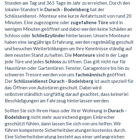
Stunden am Tag und 365 Tage im Jahr zu erreichen. Durch den
lokalen Standort in
Durach - Bodelsberg
hat der
Schlüsseldienst- Monteur eine kurze Anfahrtszeit von rund 20
Minuten. Eine zugezogene oder
zugefallene Türe
wird in
wenigen Minuten geöffnet und dabei werden keine Schäden an
Schloss oder
Schließzylinder
hinterlassen. Unsere Monteure
haben eine langjährige Erfahrung, werden regelmäßig geschult
und besuchen Weiterbildungen um Ihre Kenntnisse ständig auf
dem neusten Stand zu halten. Die
Monteure
sind in der Lage
jede Türe und jedes
Schloss
zu öffnen. Das gilt nicht nur für
Haustüren oder Gartentüren. Fenster, Garagentore bis hin zu
schweren Tresore werden von uns
fachmännisch
geöffnet.
Der
Schlüsseldienst Durach - Bodelsberg
ist auch speziell für
das Öffnen von Autotüren geschult. Dabei wird
selbstverständlich sorgfältig darauf geachtet, dass keinerlei
Beschädigungen am Fahrzeug hinterlassen werden.
Sollten Sie sich Ihrem Haus oder Ihrer Wohnung in
Durach -
Bodelsberg
nicht mehr ausreichend gegen Einbrecher
geschützt fühlen, dann lassen Sie sich von uns helfen. Wir
führen kompetente Sicherheitsberatungen kostenlos durch.
Eine Sicherheitsberatung besteht aus einer umfangreichen