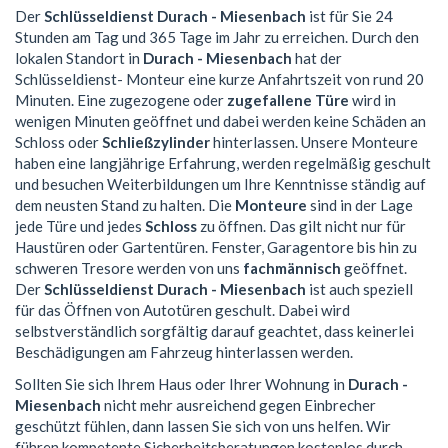
Der
Schlüsseldienst Durach - Miesenbach
ist für Sie 24
Stunden am Tag und 365 Tage im Jahr zu erreichen. Durch den
lokalen Standort in
Durach - Miesenbach
hat der
Schlüsseldienst- Monteur eine kurze Anfahrtszeit von rund 20
Minuten. Eine zugezogene oder
zugefallene Türe
wird in
wenigen Minuten geöffnet und dabei werden keine Schäden an
Schloss oder
Schließzylinder
hinterlassen. Unsere Monteure
haben eine langjährige Erfahrung, werden regelmäßig geschult
und besuchen Weiterbildungen um Ihre Kenntnisse ständig auf
dem neusten Stand zu halten. Die
Monteure
sind in der Lage
jede Türe und jedes
Schloss
zu öffnen. Das gilt nicht nur für
Haustüren oder Gartentüren. Fenster, Garagentore bis hin zu
schweren Tresore werden von uns
fachmännisch
geöffnet.
Der
Schlüsseldienst Durach - Miesenbach
ist auch speziell
für das Öffnen von Autotüren geschult. Dabei wird
selbstverständlich sorgfältig darauf geachtet, dass keinerlei
Beschädigungen am Fahrzeug hinterlassen werden.
Sollten Sie sich Ihrem Haus oder Ihrer Wohnung in
Durach -
Miesenbach
nicht mehr ausreichend gegen Einbrecher
geschützt fühlen, dann lassen Sie sich von uns helfen. Wir
führen kompetente Sicherheitsberatungen kostenlos durch.