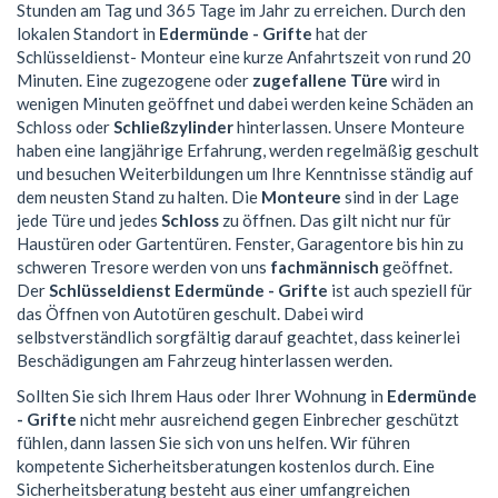
Stunden am Tag und 365 Tage im Jahr zu erreichen. Durch den
lokalen Standort in
Edermünde - Grifte
hat der
Schlüsseldienst- Monteur eine kurze Anfahrtszeit von rund 20
Minuten. Eine zugezogene oder
zugefallene Türe
wird in
wenigen Minuten geöffnet und dabei werden keine Schäden an
Schloss oder
Schließzylinder
hinterlassen. Unsere Monteure
haben eine langjährige Erfahrung, werden regelmäßig geschult
und besuchen Weiterbildungen um Ihre Kenntnisse ständig auf
dem neusten Stand zu halten. Die
Monteure
sind in der Lage
jede Türe und jedes
Schloss
zu öffnen. Das gilt nicht nur für
Haustüren oder Gartentüren. Fenster, Garagentore bis hin zu
schweren Tresore werden von uns
fachmännisch
geöffnet.
Der
Schlüsseldienst Edermünde - Grifte
ist auch speziell für
das Öffnen von Autotüren geschult. Dabei wird
selbstverständlich sorgfältig darauf geachtet, dass keinerlei
Beschädigungen am Fahrzeug hinterlassen werden.
Sollten Sie sich Ihrem Haus oder Ihrer Wohnung in
Edermünde
- Grifte
nicht mehr ausreichend gegen Einbrecher geschützt
fühlen, dann lassen Sie sich von uns helfen. Wir führen
kompetente Sicherheitsberatungen kostenlos durch. Eine
Sicherheitsberatung besteht aus einer umfangreichen