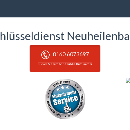
hlüsseldienst Neuheilenb
0160 6073697
Klicken Sie zum Anruf auf die Rufnummer