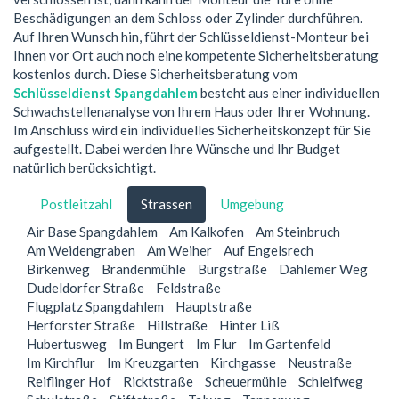
Beschädigungen an dem Schloss oder Zylinder durchführen.
Auf Ihren Wunsch hin, führt der Schlüsseldienst-Monteur bei
Ihnen vor Ort auch noch eine kompetente Sicherheitsberatung
kostenlos durch. Diese Sicherheitsberatung vom
Schlüsseldienst Spangdahlem
besteht aus einer individuellen
Schwachstellenanalyse von Ihrem Haus oder Ihrer Wohnung.
Im Anschluss wird ein individuelles Sicherheitskonzept für Sie
aufgestellt. Dabei werden Ihre Wünsche und Ihr Budget
natürlich berücksichtigt.
Postleitzahl
Strassen
Umgebung
Air Base Spangdahlem
Am Kalkofen
Am Steinbruch
Am Weidengraben
Am Weiher
Auf Engelsrech
Birkenweg
Brandenmühle
Burgstraße
Dahlemer Weg
Dudeldorfer Straße
Feldstraße
Flugplatz Spangdahlem
Hauptstraße
Herforster Straße
Hillstraße
Hinter Liß
Hubertusweg
Im Bungert
Im Flur
Im Gartenfeld
Im Kirchflur
Im Kreuzgarten
Kirchgasse
Neustraße
Reiflinger Hof
Ricktstraße
Scheuermühle
Schleifweg