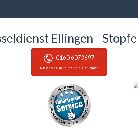
sseldienst Ellingen - Stopf
0160 6073697
Klicken Sie zum Anruf auf die Rufnummer