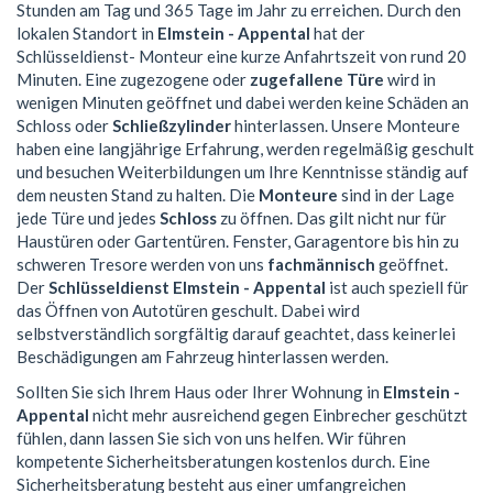
Stunden am Tag und 365 Tage im Jahr zu erreichen. Durch den
lokalen Standort in
Elmstein - Appental
hat der
Schlüsseldienst- Monteur eine kurze Anfahrtszeit von rund 20
Minuten. Eine zugezogene oder
zugefallene Türe
wird in
wenigen Minuten geöffnet und dabei werden keine Schäden an
Schloss oder
Schließzylinder
hinterlassen. Unsere Monteure
haben eine langjährige Erfahrung, werden regelmäßig geschult
und besuchen Weiterbildungen um Ihre Kenntnisse ständig auf
dem neusten Stand zu halten. Die
Monteure
sind in der Lage
jede Türe und jedes
Schloss
zu öffnen. Das gilt nicht nur für
Haustüren oder Gartentüren. Fenster, Garagentore bis hin zu
schweren Tresore werden von uns
fachmännisch
geöffnet.
Der
Schlüsseldienst Elmstein - Appental
ist auch speziell für
das Öffnen von Autotüren geschult. Dabei wird
selbstverständlich sorgfältig darauf geachtet, dass keinerlei
Beschädigungen am Fahrzeug hinterlassen werden.
Sollten Sie sich Ihrem Haus oder Ihrer Wohnung in
Elmstein -
Appental
nicht mehr ausreichend gegen Einbrecher geschützt
fühlen, dann lassen Sie sich von uns helfen. Wir führen
kompetente Sicherheitsberatungen kostenlos durch. Eine
Sicherheitsberatung besteht aus einer umfangreichen