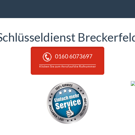
Schlüsseldienst Breckerfel
0160 6073697
Klicken Sie zum Anruf auf die Rufnummer