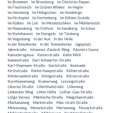
Im Bremmen
Im Brunsberg
Im Düsteren Siepen
Im Flachsteich
Im Grünen Winkel
Im Hegte
Im Hensberg
Im Hilingschen
Im Homberge
Im Kirchspiel
Im Kortenberg
Im Kühlen Grunde
Im Külken
Im Loh
Im Mesebüschken
Im Mühlenteich
Im Niepenberg
Im Ostholz
Im Sandberg
Im Schee
Im Steinhausen
Im Stengeln
Im Tinsberg
Im Vogelsang
In der Aue
In der Helle
In der Ratelbecke
In der Teimenbecke
Jageplatz
Jahnstraße
Johannes-Zauleck-Weg
Käselers Gasse
Kaeselersgasse
Kaiserstraße
Kalte Welt
Kammstraße
Karl-Schwerter-Straße
Karl-Siepmann-Straße
Karlstraße
Kemnade
Kirchstraße
Kleine Kampstraße
Köhlerstraße
Köhlerwaldstraße
Königstraße
Körnerstraße
Kornblumenweg
Kramerweg
Lessingstraße
Liborius Straße
Lilienthalstraße
Lilienweg
Limbecker Weg
Löher Höhe
Lothar-Gau-Straße
Lütge Varney
Märkische Straße
Magellanstraße
Markanaweg
Markstraße
Max-Gruhl-Straße
Meisenweg
Memelstraße
Merianweg
Mozartstraße