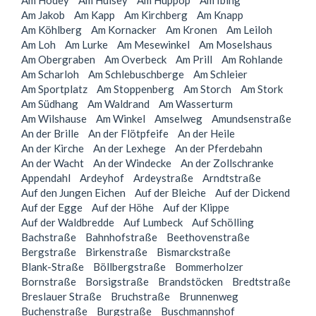
Am Hödey
Am Hülsey
Am Hüppop
Am Ibing
Am Jakob
Am Kapp
Am Kirchberg
Am Knapp
Am Köhlberg
Am Kornacker
Am Kronen
Am Leiloh
Am Loh
Am Lurke
Am Mesewinkel
Am Moselshaus
Am Obergraben
Am Overbeck
Am Prill
Am Rohlande
Am Scharloh
Am Schlebuschberge
Am Schleier
Am Sportplatz
Am Stoppenberg
Am Storch
Am Stork
Am Südhang
Am Waldrand
Am Wasserturm
Am Wilshause
Am Winkel
Amselweg
Amundsenstraße
An der Brille
An der Flötpfeife
An der Heile
An der Kirche
An der Lexhege
An der Pferdebahn
An der Wacht
An der Windecke
An der Zollschranke
Appendahl
Ardeyhof
Ardeystraße
Arndtstraße
Auf den Jungen Eichen
Auf der Bleiche
Auf der Dickend
Auf der Egge
Auf der Höhe
Auf der Klippe
Auf der Waldbredde
Auf Lumbeck
Auf Schölling
Bachstraße
Bahnhofstraße
Beethovenstraße
Bergstraße
Birkenstraße
Bismarckstraße
Blank-Straße
Böllbergstraße
Bommerholzer
Bornstraße
Borsigstraße
Brandstöcken
Bredtstraße
Breslauer Straße
Bruchstraße
Brunnenweg
Buchenstraße
Burgstraße
Buschmannshof