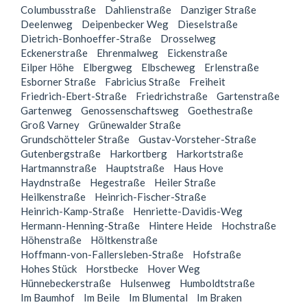
Columbusstraße
Dahlienstraße
Danziger Straße
Deelenweg
Deipenbecker Weg
Dieselstraße
Dietrich-Bonhoeffer-Straße
Drosselweg
Eckenerstraße
Ehrenmalweg
Eickenstraße
Eilper Höhe
Elbergweg
Elbscheweg
Erlenstraße
Esborner Straße
Fabricius Straße
Freiheit
Friedrich-Ebert-Straße
Friedrichstraße
Gartenstraße
Gartenweg
Genossenschaftsweg
Goethestraße
Groß Varney
Grünewalder Straße
Grundschötteler Straße
Gustav-Vorsteher-Straße
Gutenbergstraße
Harkortberg
Harkortstraße
Hartmannstraße
Hauptstraße
Haus Hove
Haydnstraße
Hegestraße
Heiler Straße
Heilkenstraße
Heinrich-Fischer-Straße
Heinrich-Kamp-Straße
Henriette-Davidis-Weg
Hermann-Henning-Straße
Hintere Heide
Hochstraße
Höhenstraße
Höltkenstraße
Hoffmann-von-Fallersleben-Straße
Hofstraße
Hohes Stück
Horstbecke
Hover Weg
Hünnebeckerstraße
Hulsenweg
Humboldtstraße
Im Baumhof
Im Beile
Im Blumental
Im Braken