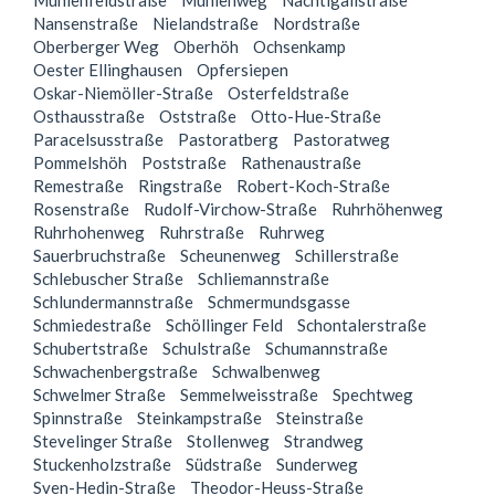
Mühlenfeldstraße
Mühlenweg
Nachtigallstraße
Nansenstraße
Nielandstraße
Nordstraße
Oberberger Weg
Oberhöh
Ochsenkamp
Oester Ellinghausen
Opfersiepen
Oskar-Niemöller-Straße
Osterfeldstraße
Osthausstraße
Oststraße
Otto-Hue-Straße
Paracelsusstraße
Pastoratberg
Pastoratweg
Pommelshöh
Poststraße
Rathenaustraße
Remestraße
Ringstraße
Robert-Koch-Straße
Rosenstraße
Rudolf-Virchow-Straße
Ruhrhöhenweg
Ruhrhohenweg
Ruhrstraße
Ruhrweg
Sauerbruchstraße
Scheunenweg
Schillerstraße
Schlebuscher Straße
Schliemannstraße
Schlundermannstraße
Schmermundsgasse
Schmiedestraße
Schöllinger Feld
Schontalerstraße
Schubertstraße
Schulstraße
Schumannstraße
Schwachenbergstraße
Schwalbenweg
Schwelmer Straße
Semmelweisstraße
Spechtweg
Spinnstraße
Steinkampstraße
Steinstraße
Stevelinger Straße
Stollenweg
Strandweg
Stuckenholzstraße
Südstraße
Sunderweg
Sven-Hedin-Straße
Theodor-Heuss-Straße