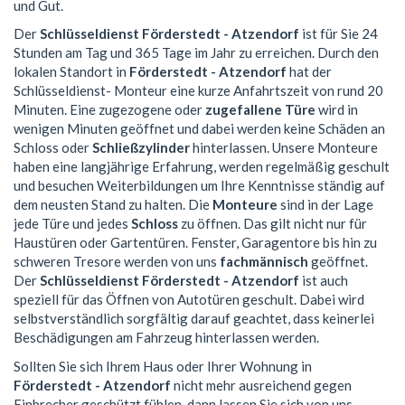
und Gut.
Der
Schlüsseldienst Förderstedt - Atzendorf
ist für Sie 24
Stunden am Tag und 365 Tage im Jahr zu erreichen. Durch den
lokalen Standort in
Förderstedt - Atzendorf
hat der
Schlüsseldienst- Monteur eine kurze Anfahrtszeit von rund 20
Minuten. Eine zugezogene oder
zugefallene Türe
wird in
wenigen Minuten geöffnet und dabei werden keine Schäden an
Schloss oder
Schließzylinder
hinterlassen. Unsere Monteure
haben eine langjährige Erfahrung, werden regelmäßig geschult
und besuchen Weiterbildungen um Ihre Kenntnisse ständig auf
dem neusten Stand zu halten. Die
Monteure
sind in der Lage
jede Türe und jedes
Schloss
zu öffnen. Das gilt nicht nur für
Haustüren oder Gartentüren. Fenster, Garagentore bis hin zu
schweren Tresore werden von uns
fachmännisch
geöffnet.
Der
Schlüsseldienst Förderstedt - Atzendorf
ist auch
speziell für das Öffnen von Autotüren geschult. Dabei wird
selbstverständlich sorgfältig darauf geachtet, dass keinerlei
Beschädigungen am Fahrzeug hinterlassen werden.
Sollten Sie sich Ihrem Haus oder Ihrer Wohnung in
Förderstedt - Atzendorf
nicht mehr ausreichend gegen
Einbrecher geschützt fühlen, dann lassen Sie sich von uns