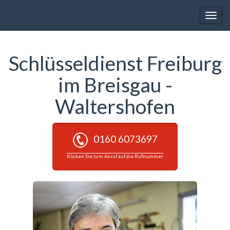
Toggle
naviga
Schlüsseldienst Freiburg
im Breisgau -
Waltershofen
0160 6073697
Klicken Sie zum Anruf auf die Rufnummer