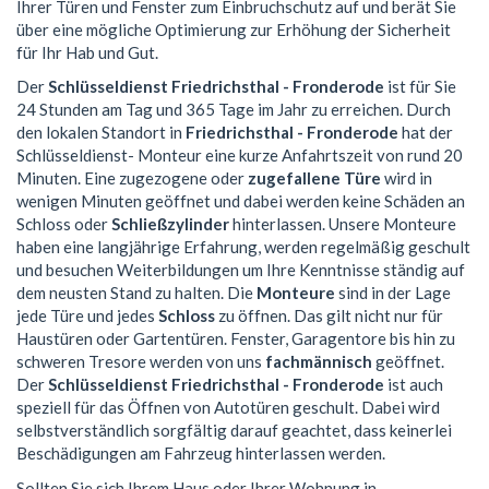
Ihrer Türen und Fenster zum Einbruchschutz auf und berät Sie
über eine mögliche Optimierung zur Erhöhung der Sicherheit
für Ihr Hab und Gut.
Der
Schlüsseldienst Friedrichsthal - Fronderode
ist für Sie
24 Stunden am Tag und 365 Tage im Jahr zu erreichen. Durch
den lokalen Standort in
Friedrichsthal - Fronderode
hat der
Schlüsseldienst- Monteur eine kurze Anfahrtszeit von rund 20
Minuten. Eine zugezogene oder
zugefallene Türe
wird in
wenigen Minuten geöffnet und dabei werden keine Schäden an
Schloss oder
Schließzylinder
hinterlassen. Unsere Monteure
haben eine langjährige Erfahrung, werden regelmäßig geschult
und besuchen Weiterbildungen um Ihre Kenntnisse ständig auf
dem neusten Stand zu halten. Die
Monteure
sind in der Lage
jede Türe und jedes
Schloss
zu öffnen. Das gilt nicht nur für
Haustüren oder Gartentüren. Fenster, Garagentore bis hin zu
schweren Tresore werden von uns
fachmännisch
geöffnet.
Der
Schlüsseldienst Friedrichsthal - Fronderode
ist auch
speziell für das Öffnen von Autotüren geschult. Dabei wird
selbstverständlich sorgfältig darauf geachtet, dass keinerlei
Beschädigungen am Fahrzeug hinterlassen werden.
Sollten Sie sich Ihrem Haus oder Ihrer Wohnung in