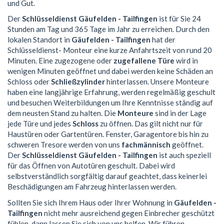
und Gut.
Der
Schlüsseldienst Gäufelden - Tailfingen
ist für Sie 24
Stunden am Tag und 365 Tage im Jahr zu erreichen. Durch den
lokalen Standort in
Gäufelden - Tailfingen
hat der
Schlüsseldienst- Monteur eine kurze Anfahrtszeit von rund 20
Minuten. Eine zugezogene oder
zugefallene Türe
wird in
wenigen Minuten geöffnet und dabei werden keine Schäden an
Schloss oder
Schließzylinder
hinterlassen. Unsere Monteure
haben eine langjährige Erfahrung, werden regelmäßig geschult
und besuchen Weiterbildungen um Ihre Kenntnisse ständig auf
dem neusten Stand zu halten. Die
Monteure
sind in der Lage
jede Türe und jedes
Schloss
zu öffnen. Das gilt nicht nur für
Haustüren oder Gartentüren. Fenster, Garagentore bis hin zu
schweren Tresore werden von uns
fachmännisch
geöffnet.
Der
Schlüsseldienst Gäufelden - Tailfingen
ist auch speziell
für das Öffnen von Autotüren geschult. Dabei wird
selbstverständlich sorgfältig darauf geachtet, dass keinerlei
Beschädigungen am Fahrzeug hinterlassen werden.
Sollten Sie sich Ihrem Haus oder Ihrer Wohnung in
Gäufelden -
Tailfingen
nicht mehr ausreichend gegen Einbrecher geschützt
fühlen, dann lassen Sie sich von uns helfen. Wir führen