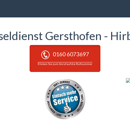
seldienst Gersthofen - Hir
0160 6073697
Klicken Sie zum Anruf auf die Rufnummer