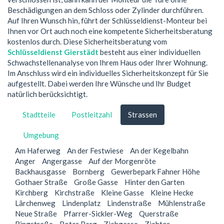
Beschädigungen an dem Schloss oder Zylinder durchführen.
Auf Ihren Wunsch hin, führt der Schlüsseldienst-Monteur bei
Ihnen vor Ort auch noch eine kompetente Sicherheitsberatung
kostenlos durch. Diese Sicherheitsberatung vom
Schlüsseldienst Gierstädt
besteht aus einer individuellen
Schwachstellenanalyse von Ihrem Haus oder Ihrer Wohnung.
Im Anschluss wird ein individuelles Sicherheitskonzept für Sie
aufgestellt. Dabei werden Ihre Wünsche und Ihr Budget
natürlich berücksichtigt.
Stadtteile
Postleitzahl
Strassen
Umgebung
Am Haferweg
An der Festwiese
An der Kegelbahn
Anger
Angergasse
Auf der Morgenröte
Backhausgasse
Bornberg
Gewerbepark Fahner Höhe
Gothaer Straße
Große Gasse
Hinter den Garten
Kirchberg
Kirchstraße
Kleine Gasse
Kleine Hecke
Lärchenweg
Lindenplatz
Lindenstraße
Mühlenstraße
Neue Straße
Pfarrer-Sickler-Weg
Querstraße