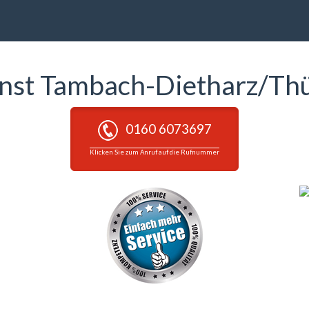
enst Tambach-Dietharz/Th
0160 6073697
Klicken Sie zum Anruf auf die Rufnummer