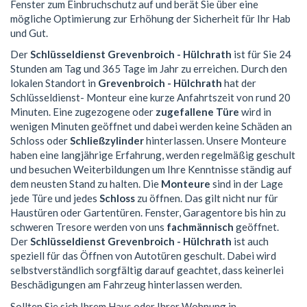
Fenster zum Einbruchschutz auf und berät Sie über eine
mögliche Optimierung zur Erhöhung der Sicherheit für Ihr Hab
und Gut.
Der
Schlüsseldienst Grevenbroich - Hülchrath
ist für Sie 24
Stunden am Tag und 365 Tage im Jahr zu erreichen. Durch den
lokalen Standort in
Grevenbroich - Hülchrath
hat der
Schlüsseldienst- Monteur eine kurze Anfahrtszeit von rund 20
Minuten. Eine zugezogene oder
zugefallene Türe
wird in
wenigen Minuten geöffnet und dabei werden keine Schäden an
Schloss oder
Schließzylinder
hinterlassen. Unsere Monteure
haben eine langjährige Erfahrung, werden regelmäßig geschult
und besuchen Weiterbildungen um Ihre Kenntnisse ständig auf
dem neusten Stand zu halten. Die
Monteure
sind in der Lage
jede Türe und jedes
Schloss
zu öffnen. Das gilt nicht nur für
Haustüren oder Gartentüren. Fenster, Garagentore bis hin zu
schweren Tresore werden von uns
fachmännisch
geöffnet.
Der
Schlüsseldienst Grevenbroich - Hülchrath
ist auch
speziell für das Öffnen von Autotüren geschult. Dabei wird
selbstverständlich sorgfältig darauf geachtet, dass keinerlei
Beschädigungen am Fahrzeug hinterlassen werden.
Sollten Sie sich Ihrem Haus oder Ihrer Wohnung in