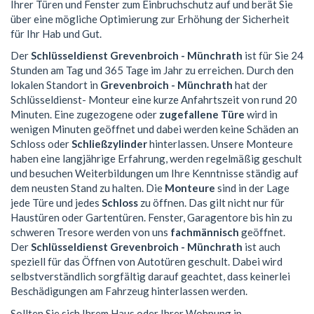
Ihrer Türen und Fenster zum Einbruchschutz auf und berät Sie
über eine mögliche Optimierung zur Erhöhung der Sicherheit
für Ihr Hab und Gut.
Der
Schlüsseldienst Grevenbroich - Münchrath
ist für Sie 24
Stunden am Tag und 365 Tage im Jahr zu erreichen. Durch den
lokalen Standort in
Grevenbroich - Münchrath
hat der
Schlüsseldienst- Monteur eine kurze Anfahrtszeit von rund 20
Minuten. Eine zugezogene oder
zugefallene Türe
wird in
wenigen Minuten geöffnet und dabei werden keine Schäden an
Schloss oder
Schließzylinder
hinterlassen. Unsere Monteure
haben eine langjährige Erfahrung, werden regelmäßig geschult
und besuchen Weiterbildungen um Ihre Kenntnisse ständig auf
dem neusten Stand zu halten. Die
Monteure
sind in der Lage
jede Türe und jedes
Schloss
zu öffnen. Das gilt nicht nur für
Haustüren oder Gartentüren. Fenster, Garagentore bis hin zu
schweren Tresore werden von uns
fachmännisch
geöffnet.
Der
Schlüsseldienst Grevenbroich - Münchrath
ist auch
speziell für das Öffnen von Autotüren geschult. Dabei wird
selbstverständlich sorgfältig darauf geachtet, dass keinerlei
Beschädigungen am Fahrzeug hinterlassen werden.
Sollten Sie sich Ihrem Haus oder Ihrer Wohnung in