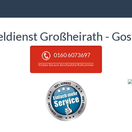
eldienst Großheirath - Go
0160 6073697
Klicken Sie zum Anruf auf die Rufnummer