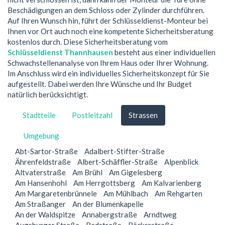
Beschädigungen an dem Schloss oder Zylinder durchführen.
Auf Ihren Wunsch hin, führt der Schlüsseldienst-Monteur bei
Ihnen vor Ort auch noch eine kompetente Sicherheitsberatung
kostenlos durch. Diese Sicherheitsberatung vom
Schlüsseldienst Thannhausen
besteht aus einer individuellen
Schwachstellenanalyse von Ihrem Haus oder Ihrer Wohnung.
Im Anschluss wird ein individuelles Sicherheitskonzept für Sie
aufgestellt. Dabei werden Ihre Wünsche und Ihr Budget
natürlich berücksichtigt.
Stadtteile
Postleitzahl
Strassen
Umgebung
Abt-Sartor-Straße
Adalbert-Stifter-Straße
Ährenfeldstraße
Albert-Schäffler-Straße
Alpenblick
Altvaterstraße
Am Brühl
Am Gigelesberg
Am Hansenhohl
Am Herrgottsberg
Am Kalvarienberg
Am Margaretenbrünnele
Am Mühlbach
Am Rehgarten
Am Straßanger
An der Blumenkapelle
An der Waldspitze
Annabergstraße
Arndtweg