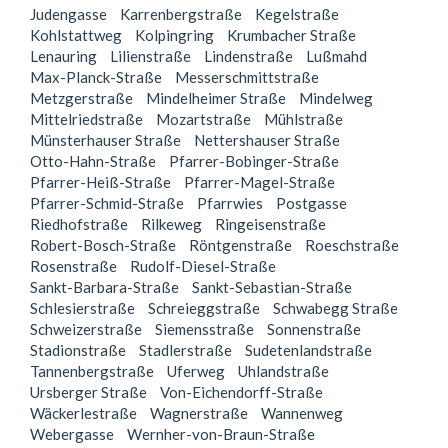
Judengasse
Karrenbergstraße
Kegelstraße
Kohlstattweg
Kolpingring
Krumbacher Straße
Lenauring
Lilienstraße
Lindenstraße
Lußmahd
Max-Planck-Straße
Messerschmittstraße
Metzgerstraße
Mindelheimer Straße
Mindelweg
Mittelriedstraße
Mozartstraße
Mühlstraße
Münsterhauser Straße
Nettershauser Straße
Otto-Hahn-Straße
Pfarrer-Bobinger-Straße
Pfarrer-Heiß-Straße
Pfarrer-Magel-Straße
Pfarrer-Schmid-Straße
Pfarrwies
Postgasse
Riedhofstraße
Rilkeweg
Ringeisenstraße
Robert-Bosch-Straße
Röntgenstraße
Roeschstraße
Rosenstraße
Rudolf-Diesel-Straße
Sankt-Barbara-Straße
Sankt-Sebastian-Straße
Schlesierstraße
Schreieggstraße
Schwabegg Straße
Schweizerstraße
Siemensstraße
Sonnenstraße
Stadionstraße
Stadlerstraße
Sudetenlandstraße
Tannenbergstraße
Uferweg
Uhlandstraße
Ursberger Straße
Von-Eichendorff-Straße
Wäckerlestraße
Wagnerstraße
Wannenweg
Webergasse
Wernher-von-Braun-Straße