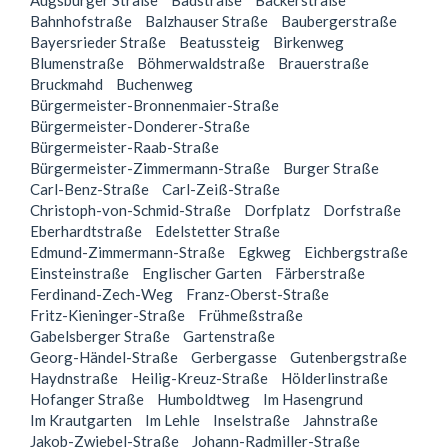
Augsburger Straße
Badstraße
Bäckerstraße
Bahnhofstraße
Balzhauser Straße
Baubergerstraße
Bayersrieder Straße
Beatussteig
Birkenweg
Blumenstraße
Böhmerwaldstraße
Brauerstraße
Bruckmahd
Buchenweg
Bürgermeister-Bronnenmaier-Straße
Bürgermeister-Donderer-Straße
Bürgermeister-Raab-Straße
Bürgermeister-Zimmermann-Straße
Burger Straße
Carl-Benz-Straße
Carl-Zeiß-Straße
Christoph-von-Schmid-Straße
Dorfplatz
Dorfstraße
Eberhardtstraße
Edelstetter Straße
Edmund-Zimmermann-Straße
Egkweg
Eichbergstraße
Einsteinstraße
Englischer Garten
Färberstraße
Ferdinand-Zech-Weg
Franz-Oberst-Straße
Fritz-Kieninger-Straße
Frühmeßstraße
Gabelsberger Straße
Gartenstraße
Georg-Händel-Straße
Gerbergasse
Gutenbergstraße
Haydnstraße
Heilig-Kreuz-Straße
Hölderlinstraße
Hofanger Straße
Humboldtweg
Im Hasengrund
Im Krautgarten
Im Lehle
Inselstraße
Jahnstraße
Jakob-Zwiebel-Straße
Johann-Radmiller-Straße