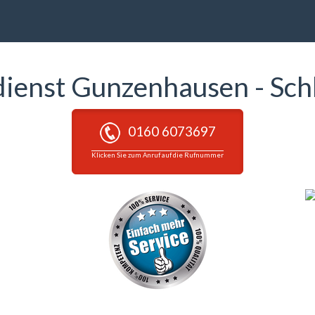
dienst Gunzenhausen - Sc
0160 6073697
Klicken Sie zum Anruf auf die Rufnummer