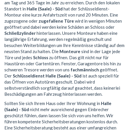
am Tag und 365 Tage im Jahr zu erreichen. Durch den lokalen
Standort in
Halle (Saale) - Süd
hat der Schlüsseldienst-
Monteur eine kurze Anfahrtszeit von rund 20 Minuten. Eine
zugezogene oder
zugefallene Türe
wird in wenigen Minuten
geöffnet und dabei werden keine Schäden an Schloss oder
Schließzylinder
hinterlassen. Unsere Monteure haben eine
langjährige Erfahrung, werden regelmäßig geschult und
besuchen Weiterbildungen um Ihre Kenntnisse ständig auf dem
neusten Stand zu halten. Die
Monteure
sind in der Lage jede
Türe und jedes
Schloss
zu öffnen. Das gilt nicht nur für
Haustüren oder Gartentüren. Fenster, Garagentore bis hin zu
schweren Tresore werden von uns
fachmännisch
geöffnet.
Der
Schlüsseldienst Halle (Saale) - Süd
ist auch speziell für
das Öffnen von Autotüren geschult. Dabei wird
selbstverständlich sorgfältig darauf geachtet, dass keinerlei
Beschädigungen am Fahrzeug hinterlassen werden.
Sollten Sie sich Ihrem Haus oder Ihrer Wohnung in
Halle
(Saale) - Süd
nicht mehr ausreichend gegen Einbrecher
geschützt fühlen, dann lassen Sie sich von uns helfen. Wir
führen kompetente Sicherheitsberatungen kostenlos durch.
Eine Sicherheitsberatung besteht aus einer umfangreichen